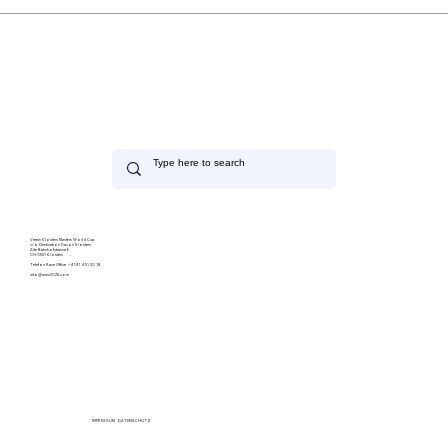
RESULTATE SIND ONLINE
Verein Klosters Masters World Cup
c/o Destination Davos Klosters
Alte Bahnhofstrasse 6
CH-7250 Klosters
Telefon Race Office +41 81 410 20 18
info@mwc2025.com
IMPRESSUM DATENSCHUTZ