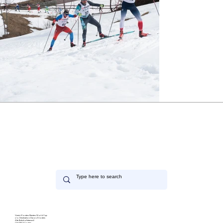
Verein Klosters Masters World Cup
c/o Destination Davos Klosters
Alte Bahnhofstrasse 6
CH-7250 Klosters